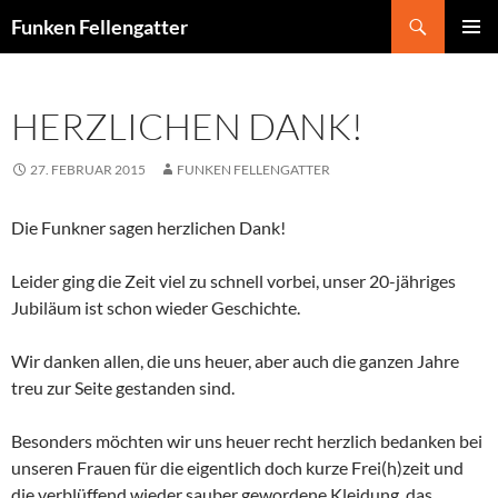
Zum
Suchen
Funken Fellengatter
Inhalt
PRIMÄR
springen
MENÜ
HERZLICHEN DANK!
27. FEBRUAR 2015
FUNKEN FELLENGATTER
Die Funkner sagen herzlichen Dank!
Leider ging die Zeit viel zu schnell vorbei, unser 20-jähriges
Jubiläum ist schon wieder Geschichte.
Wir danken allen, die uns heuer, aber auch die ganzen Jahre
treu zur Seite gestanden sind.
Besonders möchten wir uns heuer recht herzlich bedanken bei
unseren Frauen für die eigentlich doch kurze Frei(h)zeit und
die verblüffend wieder sauber gewordene Kleidung, das