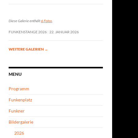
Diese Galerie enthält
6 Fotos
.
FUNKENSTANGE 2026
22. JANUAR 2026
WEITERE GALERIEN
→
MENU
Programm
Funkenplatz
Funkner
Bildergalerie
2026