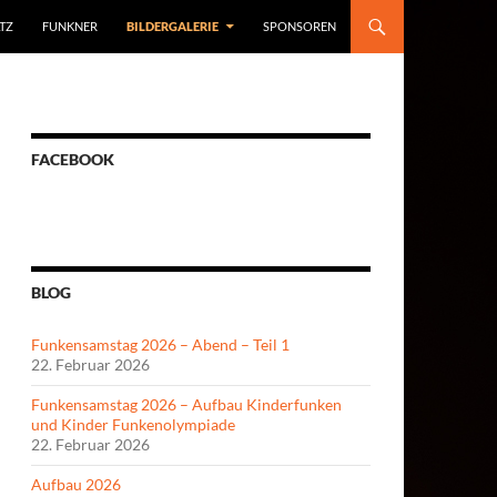
TZ
FUNKNER
BILDERGALERIE
SPONSOREN
FACEBOOK
BLOG
Funkensamstag 2026 – Abend – Teil 1
22. Februar 2026
Funkensamstag 2026 – Aufbau Kinderfunken
und Kinder Funkenolympiade
22. Februar 2026
Aufbau 2026