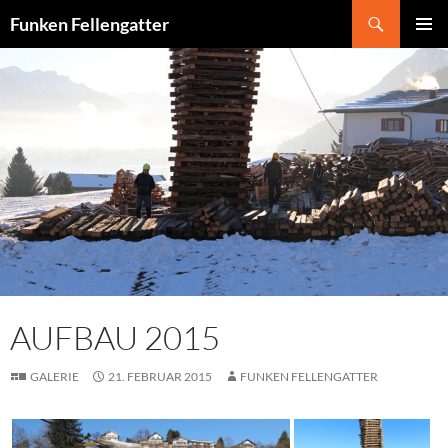
Zum
Suchen
Funken Fellengatter
Inhalt
PRIMÄR
springen
MENÜ
AUFBAU 2015
GALERIE
21. FEBRUAR 2015
FUNKEN FELLENGATTER